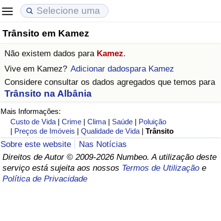
Trânsito em Kamez
Custo de Vida
Preços de Imóveis
Qualidade de Vida
Não existem dados para
Kamez
.
Indicador de Custo de Vida (Atual)
Indicador de Preços de Imóveis (Atual)
Indicador de Qualidade de Vida
Vive em
Kamez
?
Adicionar dadospara Kamez
Considere consultar os dados agregados que temos para
Indicador de Custo de Vida
Indicador de Preços de Imóveis
Indicador de Qualidade de Vida (Atual)
Trânsito na Albânia
Mais Informações:
Indicador de Custo de Vida Por País
Indicador de Preços de Imóveis por País
Índice de qualidade de vida por país
Custo de Vida
|
Crime
|
Clima
|
Saúde
|
Poluição
|
Preços de Imóveis
|
Qualidade de Vida
|
Trânsito
em Aqaba
Crime
Sobre este website
Nas Notícias
Direitos de Autor © 2009-2026 Numbeo. A utilização deste
Taxa do Indicador de Crime (Atual)
serviço está sujeita aos nossos
Termos de Utilização
e
Política de Privacidade
Indicador de Crime
Índice de criminalidade por país