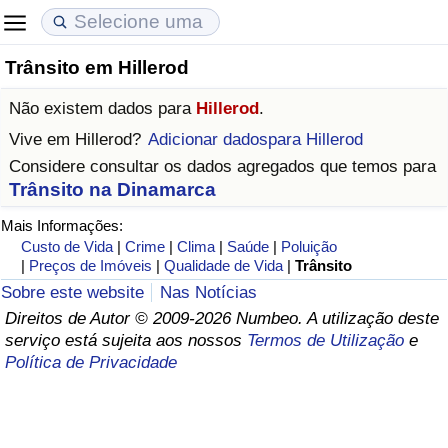
Trânsito em Hillerod
Custo de Vida
Preços de Imóveis
Qualidade de Vida
Não existem dados para
Hillerod
.
Indicador de Custo de Vida (Atual)
Indicador de Preços de Imóveis (Atual)
Indicador de Qualidade de Vida
Vive em
Hillerod
?
Adicionar dadospara Hillerod
Considere consultar os dados agregados que temos para
Indicador de Custo de Vida
Indicador de Preços de Imóveis
Indicador de Qualidade de Vida (Atual)
Trânsito na Dinamarca
Mais Informações:
Indicador de Custo de Vida Por País
Indicador de Preços de Imóveis por País
Índice de qualidade de vida por país
Custo de Vida
|
Crime
|
Clima
|
Saúde
|
Poluição
|
Preços de Imóveis
|
Qualidade de Vida
|
Trânsito
em Aqaba
Crime
Sobre este website
Nas Notícias
Direitos de Autor © 2009-2026 Numbeo. A utilização deste
Taxa do Indicador de Crime (Atual)
serviço está sujeita aos nossos
Termos de Utilização
e
Política de Privacidade
Indicador de Crime
Índice de criminalidade por país