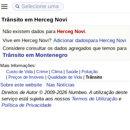
Trânsito em Herceg Novi
Custo de Vida
Preços de Imóveis
Qualidade de Vida
Não existem dados para
Herceg Novi
.
Indicador de Custo de Vida (Atual)
Indicador de Preços de Imóveis (Atual)
Indicador de Qualidade de Vida
Vive em
Herceg Novi
?
Adicionar dadospara Herceg Novi
Considere consultar os dados agregados que temos para
Indicador de Custo de Vida
Indicador de Preços de Imóveis
Indicador de Qualidade de Vida (Atual)
Trânsito em Montenegro
Mais Informações:
Indicador de Custo de Vida Por País
Indicador de Preços de Imóveis por País
Índice de qualidade de vida por país
Custo de Vida
|
Crime
|
Clima
|
Saúde
|
Poluição
|
Preços de Imóveis
|
Qualidade de Vida
|
Trânsito
em Aqaba
Crime
Sobre este website
Nas Notícias
Direitos de Autor © 2009-2026 Numbeo. A utilização deste
Taxa do Indicador de Crime (Atual)
serviço está sujeita aos nossos
Termos de Utilização
e
Política de Privacidade
Indicador de Crime
Índice de criminalidade por país