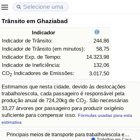
Trânsito em Ghaziabad
Custo de Vida
Preços de Imóveis
Qualidade de Vida
Indicador
Indicador de Custo de Vida (Atual)
Indicador de Preços de Imóveis (Atual)
Indicador de Qualidade de Vida
Indicador de Trânsito:
244,86
Indicador de Trânsito (em minutos):
58,75
Indicador de Custo de Vida
Indicador de Preços de Imóveis
Indicador de Qualidade de Vida (Atual)
Indicador Exp. de Tempo:
14.323,98
Indicador de Ineficiência:
132,06
Indicador de Custo de Vida Por País
Indicador de Preços de Imóveis por País
Índice de qualidade de vida por país
CO
Indicadores de Emissões:
3.017,50
2
Estimamos que nesta cidade, devido às deslocações
em Aqaba
Crime
trabalho/escola, cada passageiro é responsável pela
produção anual de 724,20kg de CO
. São necessárias
2
Taxa do Indicador de Crime (Atual)
33,27 árvores por passageiro para produzir oxigénio
suficiente para compensar isso.
Fórmulas usadas para esta
Indicador de Crime
estimativa
Principais meios de transporte para trabalho/escola e…
Índice de criminalidade por país
Trabalhar em Casa