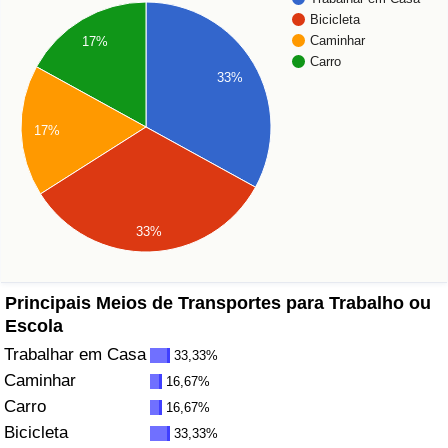
Bicicleta
Saúde
Caminhar
17%
Carro
33%
Indicador de Saúde (Atual)
17%
Indicador de Saúde
Indicador de Saúde por País
33%
Poluição
Indicador de Poluição (Atual)
Principais Meios de Transportes para Trabalho ou
Escola
Índice de poluição
Trabalhar em Casa
33,33%
Caminhar
16,67%
Indicador de Poluição por País
Carro
16,67%
Bicicleta
33,33%
Trânsito