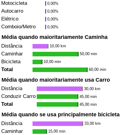
Motocicleta
0,00%
Autocarro
0,00%
Indicador de Trânsito
Elétrico
0,00%
Comboio/Metro
0,00%
Indicador de Trânsito (Atual)
Média quando maioritariamente Caminha
Indicador de Trânsito por País
Distância
10,00 km
Caminhar
50,00 min
Bicicleta
10,00 min
Total
60,00 min
Média quando maioritariamente usa Carro
Distância
30,00 km
Conduzir Carro
45,00 min
Total
45,00 min
Média quando se usa principalmente bicicleta
Distância
33,00 km
Caminhar
15,00 min