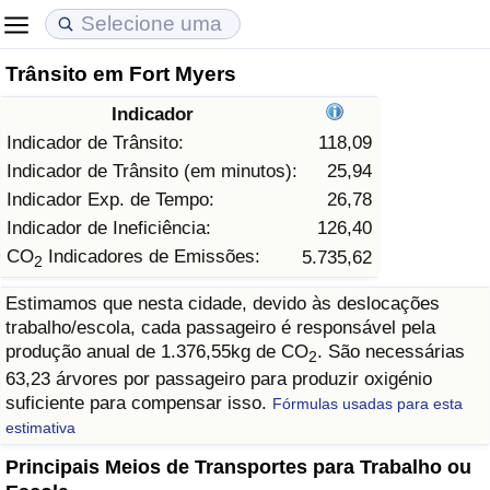
Trânsito em Fort Myers
Custo de Vida
Preços de Imóveis
Qualidade de Vida
Indicador
Indicador de Custo de Vida (Atual)
Indicador de Preços de Imóveis (Atual)
Indicador de Qualidade de Vida
Indicador de Trânsito:
118,09
Indicador de Trânsito (em minutos):
25,94
Indicador de Custo de Vida
Indicador de Preços de Imóveis
Indicador de Qualidade de Vida (Atual)
Indicador Exp. de Tempo:
26,78
Indicador de Ineficiência:
126,40
Indicador de Custo de Vida Por País
Indicador de Preços de Imóveis por País
Índice de qualidade de vida por país
CO
Indicadores de Emissões:
5.735,62
2
Estimamos que nesta cidade, devido às deslocações
em Aqaba
Crime
trabalho/escola, cada passageiro é responsável pela
produção anual de 1.376,55kg de CO
. São necessárias
2
Taxa do Indicador de Crime (Atual)
63,23 árvores por passageiro para produzir oxigénio
suficiente para compensar isso.
Fórmulas usadas para esta
Indicador de Crime
estimativa
Principais Meios de Transportes para Trabalho ou
Índice de criminalidade por país