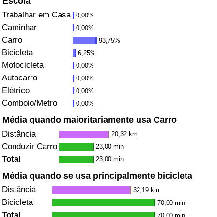
Escola
Trabalhar em Casa
0,00%
Saúde
Caminhar
0,00%
Carro
93,75%
Indicador de Saúde (Atual)
Bicicleta
6,25%
Motocicleta
0,00%
Indicador de Saúde
Autocarro
0,00%
Elétrico
Indicador de Saúde por País
0,00%
Comboio/Metro
0,00%
Poluição
Média quando maioritariamente usa Carro
Distância
20,32 km
Indicador de Poluição (Atual)
Conduzir Carro
23,00 min
Total
23,00 min
Índice de poluição
Média quando se usa principalmente bicicleta
Distância
Indicador de Poluição por País
32,19 km
Bicicleta
70,00 min
Trânsito
Total
70,00 min