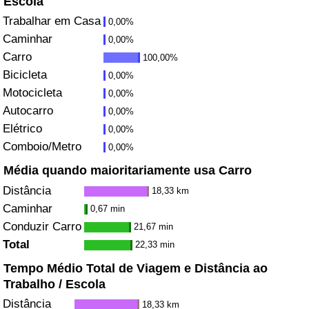
Escola
Trabalhar em Casa
0,00%
Saúde
Caminhar
0,00%
Carro
100,00%
Indicador de Saúde (Atual)
Bicicleta
0,00%
Motocicleta
0,00%
Indicador de Saúde
Autocarro
0,00%
Elétrico
Indicador de Saúde por País
0,00%
Comboio/Metro
0,00%
Poluição
Média quando maioritariamente usa Carro
Distância
18,33 km
Indicador de Poluição (Atual)
Caminhar
0,67 min
Conduzir Carro
21,67 min
Índice de poluição
Total
22,33 min
Tempo Médio Total de Viagem e Distância ao
Indicador de Poluição por País
Trabalho / Escola
Distância
18,33 km
Trânsito