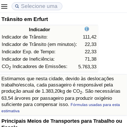
Trânsito em Erfurt
Custo de Vida
Preços de Imóveis
Qualidade de Vida
Indicador
Indicador de Custo de Vida (Atual)
Indicador de Preços de Imóveis (Atual)
Indicador de Qualidade de Vida
Indicador de Trânsito:
111,42
Indicador de Trânsito (em minutos):
22,33
Indicador de Custo de Vida
Indicador de Preços de Imóveis
Indicador de Qualidade de Vida (Atual)
Indicador Exp. de Tempo:
22,33
Indicador de Ineficiência:
71,38
Indicador de Custo de Vida Por País
Indicador de Preços de Imóveis por País
Índice de qualidade de vida por país
CO
Indicadores de Emissões:
5.763,33
2
Estimamos que nesta cidade, devido às deslocações
em Aqaba
Crime
trabalho/escola, cada passageiro é responsável pela
produção anual de 1.383,20kg de CO
. São necessárias
2
Taxa do Indicador de Crime (Atual)
63,54 árvores por passageiro para produzir oxigénio
suficiente para compensar isso.
Fórmulas usadas para esta
Indicador de Crime
estimativa
Principais Meios de Transportes para Trabalho ou
Índice de criminalidade por país