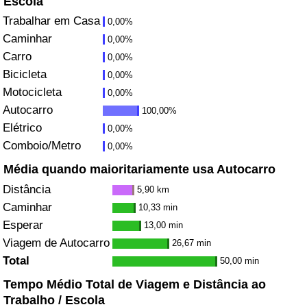
Escola
Trabalhar em Casa
0,00%
Saúde
Caminhar
0,00%
Carro
0,00%
Indicador de Saúde (Atual)
Bicicleta
0,00%
Motocicleta
0,00%
Indicador de Saúde
Autocarro
100,00%
Elétrico
Indicador de Saúde por País
0,00%
Comboio/Metro
0,00%
Poluição
Média quando maioritariamente usa Autocarro
Distância
5,90 km
Indicador de Poluição (Atual)
Caminhar
10,33 min
Esperar
13,00 min
Índice de poluição
Viagem de Autocarro
26,67 min
Total
50,00 min
Indicador de Poluição por País
Tempo Médio Total de Viagem e Distância ao
Trabalho / Escola
Trânsito