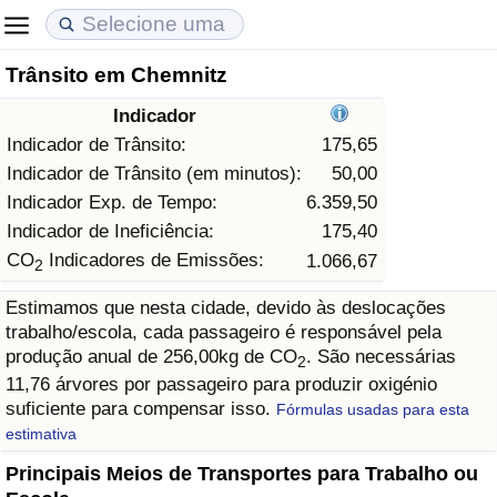
Trânsito em Chemnitz
Custo de Vida
Preços de Imóveis
Qualidade de Vida
Indicador
Indicador de Custo de Vida (Atual)
Indicador de Preços de Imóveis (Atual)
Indicador de Qualidade de Vida
Indicador de Trânsito:
175,65
Indicador de Trânsito (em minutos):
50,00
Indicador de Custo de Vida
Indicador de Preços de Imóveis
Indicador de Qualidade de Vida (Atual)
Indicador Exp. de Tempo:
6.359,50
Indicador de Ineficiência:
175,40
Indicador de Custo de Vida Por País
Indicador de Preços de Imóveis por País
Índice de qualidade de vida por país
CO
Indicadores de Emissões:
1.066,67
2
Estimamos que nesta cidade, devido às deslocações
em Aqaba
Crime
trabalho/escola, cada passageiro é responsável pela
produção anual de 256,00kg de CO
. São necessárias
2
Taxa do Indicador de Crime (Atual)
11,76 árvores por passageiro para produzir oxigénio
suficiente para compensar isso.
Fórmulas usadas para esta
Indicador de Crime
estimativa
Principais Meios de Transportes para Trabalho ou
Índice de criminalidade por país