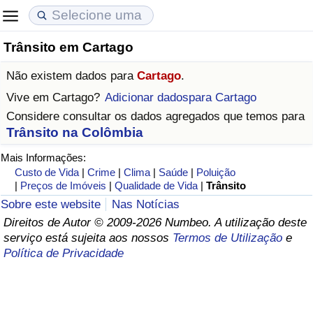
Trânsito em Cartago
Custo de Vida
Preços de Imóveis
Qualidade de Vida
Não existem dados para
Cartago
.
Indicador de Custo de Vida (Atual)
Indicador de Preços de Imóveis (Atual)
Indicador de Qualidade de Vida
Vive em
Cartago
?
Adicionar dadospara Cartago
Considere consultar os dados agregados que temos para
Indicador de Custo de Vida
Indicador de Preços de Imóveis
Indicador de Qualidade de Vida (Atual)
Trânsito na Colômbia
Mais Informações:
Indicador de Custo de Vida Por País
Indicador de Preços de Imóveis por País
Índice de qualidade de vida por país
Custo de Vida
|
Crime
|
Clima
|
Saúde
|
Poluição
|
Preços de Imóveis
|
Qualidade de Vida
|
Trânsito
em Aqaba
Crime
Sobre este website
Nas Notícias
Direitos de Autor © 2009-2026 Numbeo. A utilização deste
Taxa do Indicador de Crime (Atual)
serviço está sujeita aos nossos
Termos de Utilização
e
Política de Privacidade
Indicador de Crime
Índice de criminalidade por país