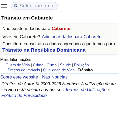
Trânsito em Cabarete
Custo de Vida
Preços de Imóveis
Qualidade de Vida
Não existem dados para
Cabarete
.
Indicador de Custo de Vida (Atual)
Indicador de Preços de Imóveis (Atual)
Indicador de Qualidade de Vida
Vive em
Cabarete
?
Adicionar dadospara Cabarete
Considere consultar os dados agregados que temos para
Indicador de Custo de Vida
Indicador de Preços de Imóveis
Indicador de Qualidade de Vida (Atual)
Trânsito na República Dominicana
Mais Informações:
Indicador de Custo de Vida Por País
Indicador de Preços de Imóveis por País
Índice de qualidade de vida por país
Custo de Vida
|
Crime
|
Clima
|
Saúde
|
Poluição
|
Preços de Imóveis
|
Qualidade de Vida
|
Trânsito
em Aqaba
Crime
Sobre este website
Nas Notícias
Direitos de Autor © 2009-2026 Numbeo. A utilização deste
Taxa do Indicador de Crime (Atual)
serviço está sujeita aos nossos
Termos de Utilização
e
Política de Privacidade
Indicador de Crime
Índice de criminalidade por país