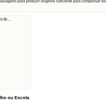
assageiro para produzir oxigénio suficiente para compensar iss
 em Br…
lho ou Escola