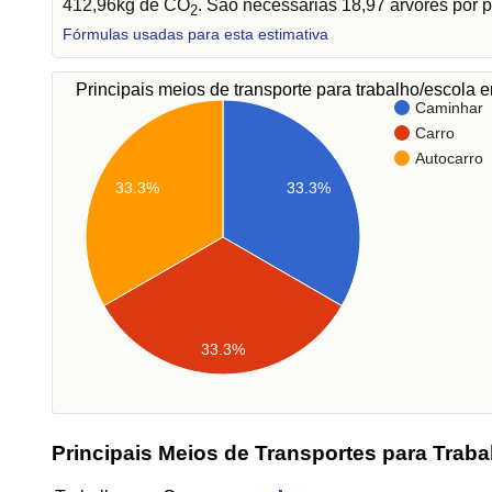
412,96kg de CO
. São necessárias 18,97 árvores por p
2
Fórmulas usadas para esta estimativa
Principais meios de transporte para trabalho/escola
Caminhar
Carro
Autocarro
33.3%
33.3%
33.3%
Principais Meios de Transportes para Traba