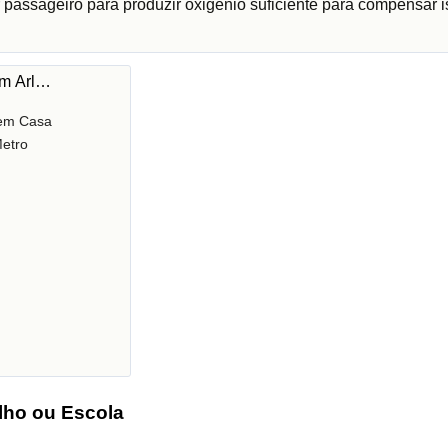
 passageiro para produzir oxigénio suficiente para compensar i
em Arl…
 em Casa
etro
lho ou Escola