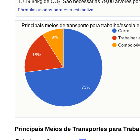
1.719,84kg de CO
. São necessárias 79,00 árvores por
2
Fórmulas usadas para esta estimativa
Principais meios de transporte para trabalho/escola 
Carro
9%
Trabalhar
Comboio/M
18%
73%
Principais Meios de Transportes para Traba