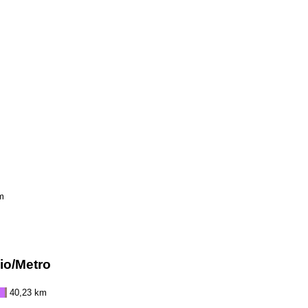
m
io/Metro
40,23 km