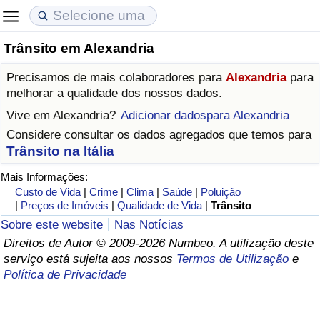
Trânsito em Alexandria
Custo de Vida
Preços de Imóveis
Qualidade de Vida
Precisamos de mais colaboradores para
Alexandria
para
Indicador de Custo de Vida (Atual)
Indicador de Preços de Imóveis (Atual)
Indicador de Qualidade de Vida
melhorar a qualidade dos nossos dados.
Vive em
Alexandria
?
Adicionar dadospara Alexandria
Indicador de Custo de Vida
Indicador de Preços de Imóveis
Indicador de Qualidade de Vida (Atual)
Considere consultar os dados agregados que temos para
Trânsito na Itália
Indicador de Custo de Vida Por País
Indicador de Preços de Imóveis por País
Índice de qualidade de vida por país
Mais Informações:
Custo de Vida
|
Crime
|
Clima
|
Saúde
|
Poluição
em Aqaba
Crime
|
Preços de Imóveis
|
Qualidade de Vida
|
Trânsito
Sobre este website
Nas Notícias
Taxa do Indicador de Crime (Atual)
Direitos de Autor © 2009-2026 Numbeo. A utilização deste
serviço está sujeita aos nossos
Termos de Utilização
e
Indicador de Crime
Política de Privacidade
Índice de criminalidade por país