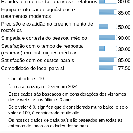
Rapidez em completar análises e relatórios
30.00
Equipamento para diagnósticos e
Saúde
85.00
tratamentos modernos
Precisão e exatidão no preenchimento de
Indicador de Saúde (Atual)
50.00
relatórios
Simpatia e cortesia do pessoal médico
90.00
Indicador de Saúde
Satisfação com o tempo de resposta
30.00
(esperas) em instituições médicas
Indicador de Saúde por País
Satisfação com os custos para si
85.00
Comodidade do local para si
77.50
Poluição
Contribuidores: 10
Indicador de Poluição (Atual)
Última atualização: Dezembro 2024
Estes dados são baseados em considerações dos visitantes
deste website nos últimos 3 anos.
Índice de poluição
Se o valor é 0, significa que é considerado muito baixo, e se o
valor é 100, é considerado muito alto.
Indicador de Poluição por País
Os nossos dados de cada país são baseados em todas as
entradas de todas as cidades desse país.
Trânsito