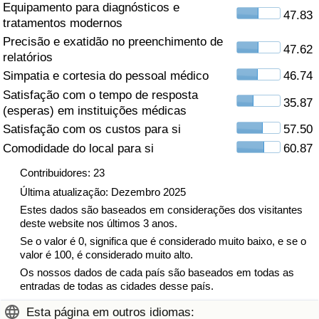
Equipamento para diagnósticos e
47.83
tratamentos modernos
Saúde
Precisão e exatidão no preenchimento de
47.62
relatórios
Indicador de Saúde (Atual)
Simpatia e cortesia do pessoal médico
46.74
Satisfação com o tempo de resposta
Indicador de Saúde
35.87
(esperas) em instituições médicas
Satisfação com os custos para si
57.50
Indicador de Saúde por País
Comodidade do local para si
60.87
Poluição
Contribuidores: 23
Última atualização: Dezembro 2025
Indicador de Poluição (Atual)
Estes dados são baseados em considerações dos visitantes
deste website nos últimos 3 anos.
Se o valor é 0, significa que é considerado muito baixo, e se o
Índice de poluição
valor é 100, é considerado muito alto.
Os nossos dados de cada país são baseados em todas as
Indicador de Poluição por País
entradas de todas as cidades desse país.
Esta página em outros idiomas:
Trânsito