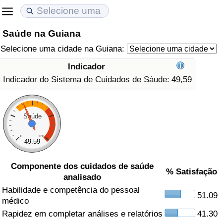
Saúde na Guiana
Custo de Vida
Preços de Imóveis
Qualidade de Vida
Selecione uma cidade na Guiana:
Indicador de Custo de Vida (Atual)
Indicador de Preços de Imóveis (Atual)
Indicador de Qualidade de Vida
Indicador
Indicador do Sistema de Cuidados de Sáude:
49,59
Indicador de Custo de Vida
Indicador de Preços de Imóveis
Indicador de Qualidade de Vida (Atual)
Indicador de Custo de Vida Por País
Indicador de Preços de Imóveis por País
Índice de qualidade de vida por país
Saúde
em Aqaba
Crime
0
120
49.59
Taxa do Indicador de Crime (Atual)
Componente dos cuidados de saúde
% Satisfação
analisado
Indicador de Crime
Habilidade e competência do pessoal
51.09
médico
Rapidez em completar análises e relatórios
41.30
Índice de criminalidade por país