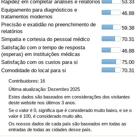
Rapidez em completar análises e relatórios
53.33
Equipamento para diagnósticos e
Saúde
46.88
tratamentos modernos
Precisão e exatidão no preenchimento de
Indicador de Saúde (Atual)
59.38
relatórios
Simpatia e cortesia do pessoal médico
70.31
Indicador de Saúde
Satisfação com o tempo de resposta
46.88
(esperas) em instituições médicas
Indicador de Saúde por País
Satisfação com os custos para si
75.00
Comodidade do local para si
70.31
Poluição
Contribuidores: 16
Indicador de Poluição (Atual)
Última atualização: Dezembro 2025
Estes dados são baseados em considerações dos visitantes
deste website nos últimos 3 anos.
Índice de poluição
Se o valor é 0, significa que é considerado muito baixo, e se o
valor é 100, é considerado muito alto.
Indicador de Poluição por País
Os nossos dados de cada país são baseados em todas as
entradas de todas as cidades desse país.
Trânsito