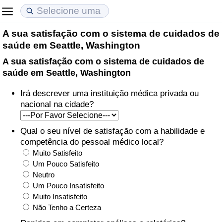
A sua satisfação com o sistema de cuidados de
Custo de Vida
Preços de Imóveis
Qualidade de Vida
saúde em Seattle, Washington
A sua satisfação com o sistema de cuidados de
Indicador de Custo de Vida (Atual)
Indicador de Preços de Imóveis (Atual)
Indicador de Qualidade de Vida
saúde em Seattle, Washington
Indicador de Custo de Vida
Indicador de Preços de Imóveis
Indicador de Qualidade de Vida (Atual)
Irá descrever uma instituição médica privada ou
nacional na cidade?
Indicador de Custo de Vida Por País
Indicador de Preços de Imóveis por País
Índice de qualidade de vida por país
Qual o seu nível de satisfação com a habilidade e
em Aqaba
Crime
competência do pessoal médico local?
Muito Satisfeito
Taxa do Indicador de Crime (Atual)
Um Pouco Satisfeito
Neutro
Um Pouco Insatisfeito
Indicador de Crime
Muito Insatisfeito
Não Tenho a Certeza
Índice de criminalidade por país