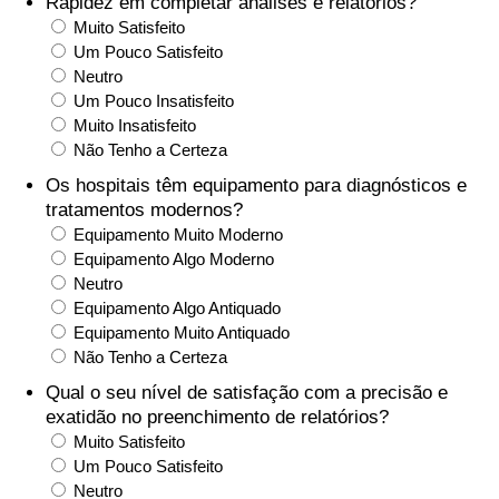
Rapidez em completar análises e relatórios?
Muito Satisfeito
Saúde
Um Pouco Satisfeito
Neutro
Indicador de Saúde (Atual)
Um Pouco Insatisfeito
Muito Insatisfeito
Não Tenho a Certeza
Indicador de Saúde
Os hospitais têm equipamento para diagnósticos e
tratamentos modernos?
Indicador de Saúde por País
Equipamento Muito Moderno
Equipamento Algo Moderno
Poluição
Neutro
Equipamento Algo Antiquado
Indicador de Poluição (Atual)
Equipamento Muito Antiquado
Não Tenho a Certeza
Índice de poluição
Qual o seu nível de satisfação com a precisão e
exatidão no preenchimento de relatórios?
Indicador de Poluição por País
Muito Satisfeito
Um Pouco Satisfeito
Neutro
Trânsito