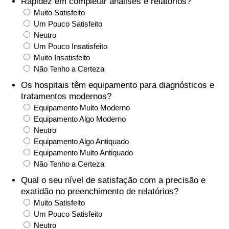
Rapidez em completar análises e relatórios?
Muito Satisfeito
Saúde
Um Pouco Satisfeito
Neutro
Indicador de Saúde (Atual)
Um Pouco Insatisfeito
Muito Insatisfeito
Não Tenho a Certeza
Indicador de Saúde
Os hospitais têm equipamento para diagnósticos e
tratamentos modernos?
Indicador de Saúde por País
Equipamento Muito Moderno
Equipamento Algo Moderno
Poluição
Neutro
Equipamento Algo Antiquado
Indicador de Poluição (Atual)
Equipamento Muito Antiquado
Não Tenho a Certeza
Índice de poluição
Qual o seu nível de satisfação com a precisão e
exatidão no preenchimento de relatórios?
Indicador de Poluição por País
Muito Satisfeito
Um Pouco Satisfeito
Neutro
Trânsito