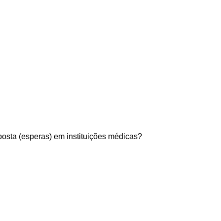
posta (esperas) em instituições médicas?