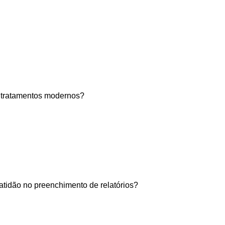
e tratamentos modernos?
xatidão no preenchimento de relatórios?