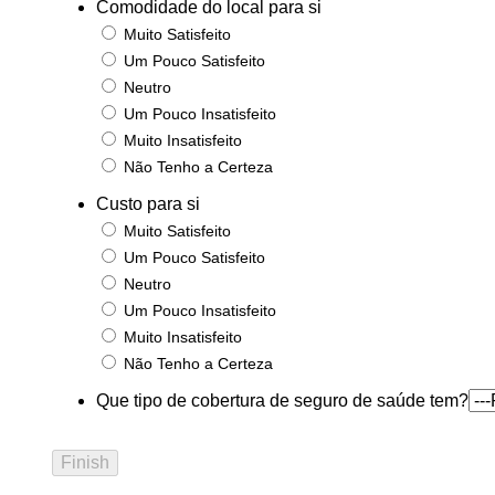
Comodidade do local para si
Muito Satisfeito
Um Pouco Satisfeito
Neutro
Um Pouco Insatisfeito
Muito Insatisfeito
Não Tenho a Certeza
Custo para si
Muito Satisfeito
Um Pouco Satisfeito
Neutro
Um Pouco Insatisfeito
Muito Insatisfeito
Não Tenho a Certeza
Que tipo de cobertura de seguro de saúde tem?