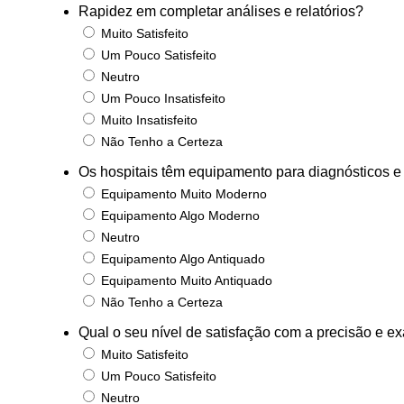
Rapidez em completar análises e relatórios?
Muito Satisfeito
Um Pouco Satisfeito
Neutro
Um Pouco Insatisfeito
Muito Insatisfeito
Não Tenho a Certeza
Os hospitais têm equipamento para diagnósticos 
Equipamento Muito Moderno
Equipamento Algo Moderno
Neutro
Equipamento Algo Antiquado
Equipamento Muito Antiquado
Não Tenho a Certeza
Qual o seu nível de satisfação com a precisão e e
Muito Satisfeito
Um Pouco Satisfeito
Neutro