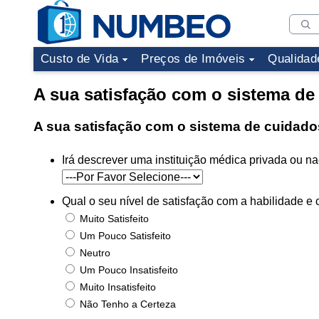
Custo de Vida
Preços de Imóveis
Qualidad
A sua satisfação com o sistema de
A sua satisfação com o sistema de cuidado
Irá descrever uma instituição médica privada ou n
Qual o seu nível de satisfação com a habilidade e
Muito Satisfeito
Um Pouco Satisfeito
Neutro
Um Pouco Insatisfeito
Muito Insatisfeito
Não Tenho a Certeza