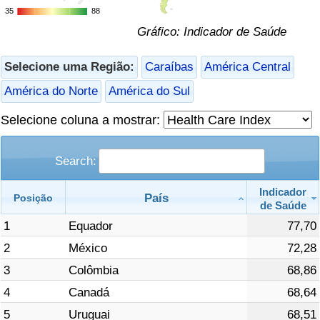
35
35
88
88
Saúde
Gráfico: Indicador de Saúde
Indicador de Saúde (Atual)
Selecione uma Região:
Caraíbas
América Central
América do Norte
América do Sul
Indicador de Saúde
Selecione coluna a mostrar:
Indicador de Saúde por País
Search:
Poluição
Indicador
País
Posição
de Saúde
Indicador de Poluição (Atual)
1
Equador
77,70
Índice de poluição
2
México
72,28
3
Colômbia
68,86
Indicador de Poluição por País
4
Canadá
68,64
5
Uruguai
68,51
Trânsito