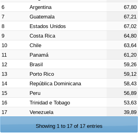
6
Argentina
67,80
Indicador de Trânsito
7
Guatemala
67,21
8
Estados Unidos
67,02
Indicador de Trânsito (Atual)
9
Costa Rica
64,80
10
Chile
63,64
Indicador de Trânsito por País
11
Panamá
61,20
12
Brasil
59,26
13
Porto Rico
59,12
14
República Dominicana
58,43
15
Peru
56,89
16
Trinidad e Tobago
53,63
17
Venezuela
39,89
Showing 1 to 17 of 17 entries