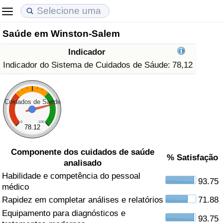
Saúde em Winston-Salem
Custo de Vida
Preços de Imóveis
Qualidade de Vida
Indicador
Indicador de Custo de Vida (Atual)
Indicador de Preços de Imóveis (Atual)
Indicador de Qualidade de Vida
Indicador do Sistema de Cuidados de Sáude:
78,12
Indicador de Custo de Vida
Indicador de Preços de Imóveis
Indicador de Qualidade de Vida (Atual)
Cuidados de Saúde
Indicador de Custo de Vida Por País
Indicador de Preços de Imóveis por País
Índice de qualidade de vida por país
0
100
78.12
em Aqaba
Crime
Componente dos cuidados de saúde
% Satisfação
analisado
Taxa do Indicador de Crime (Atual)
Habilidade e competência do pessoal
93.75
médico
Indicador de Crime
Rapidez em completar análises e relatórios
71.88
Equipamento para diagnósticos e
Índice de criminalidade por país
93.75