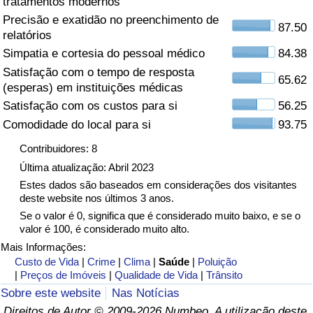
tratamentos modernos
Precisão e exatidão no preenchimento de
Saúde
87.50
relatórios
Simpatia e cortesia do pessoal médico
84.38
Indicador de Saúde (Atual)
Satisfação com o tempo de resposta
65.62
(esperas) em instituições médicas
Indicador de Saúde
Satisfação com os custos para si
56.25
Comodidade do local para si
93.75
Indicador de Saúde por País
Contribuidores: 8
Poluição
Última atualização: Abril 2023
Estes dados são baseados em considerações dos visitantes
deste website nos últimos 3 anos.
Indicador de Poluição (Atual)
Se o valor é 0, significa que é considerado muito baixo, e se o
valor é 100, é considerado muito alto.
Índice de poluição
Mais Informações:
Custo de Vida
|
Crime
|
Clima
|
Saúde
|
Poluição
Indicador de Poluição por País
|
Preços de Imóveis
|
Qualidade de Vida
|
Trânsito
Sobre este website
Nas Notícias
Trânsito
Direitos de Autor © 2009-2026 Numbeo. A utilização deste