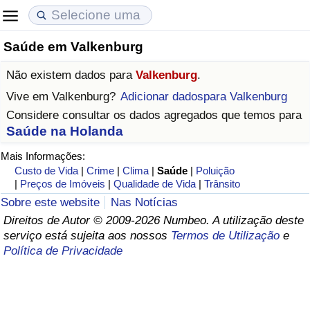
Saúde em Valkenburg
Custo de Vida
Preços de Imóveis
Qualidade de Vida
Não existem dados para
Valkenburg
.
Indicador de Custo de Vida (Atual)
Indicador de Preços de Imóveis (Atual)
Indicador de Qualidade de Vida
Vive em
Valkenburg
?
Adicionar dadospara Valkenburg
Considere consultar os dados agregados que temos para
Indicador de Custo de Vida
Indicador de Preços de Imóveis
Indicador de Qualidade de Vida (Atual)
Saúde na Holanda
Mais Informações:
Indicador de Custo de Vida Por País
Indicador de Preços de Imóveis por País
Índice de qualidade de vida por país
Custo de Vida
|
Crime
|
Clima
|
Saúde
|
Poluição
|
Preços de Imóveis
|
Qualidade de Vida
|
Trânsito
em Aqaba
Crime
Sobre este website
Nas Notícias
Direitos de Autor © 2009-2026 Numbeo. A utilização deste
Taxa do Indicador de Crime (Atual)
serviço está sujeita aos nossos
Termos de Utilização
e
Política de Privacidade
Indicador de Crime
Índice de criminalidade por país