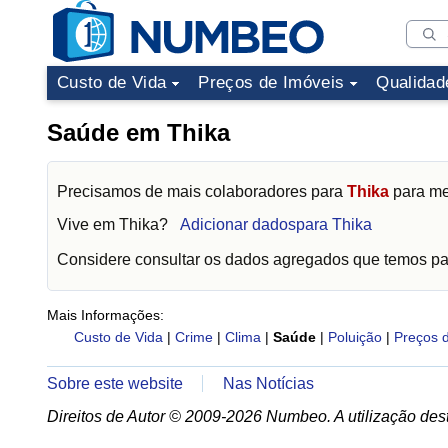
Custo de Vida
Preços de Imóveis
Qualidad
Saúde em Thika
Precisamos de mais colaboradores para
Thika
para me
Vive em
Thika
?
Adicionar dadospara Thika
Considere consultar os dados agregados que temos p
Mais Informações:
Custo de Vida
|
Crime
|
Clima
|
Saúde
|
Poluição
|
Preços 
Sobre este website
Nas Notícias
Direitos de Autor © 2009-2026 Numbeo. A utilização dest