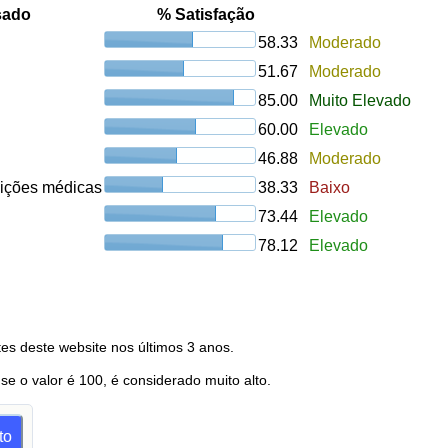
sado
% Satisfação
58.33
Moderado
51.67
Moderado
85.00
Muito Elevado
60.00
Elevado
46.88
Moderado
uições médicas
38.33
Baixo
73.44
Elevado
78.12
Elevado
es deste website nos últimos 3 anos.
 se o valor é 100, é considerado muito alto.
to