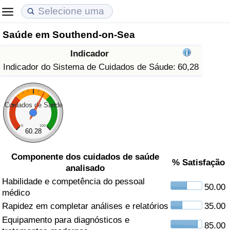
Saúde em Southend-on-Sea
Custo de Vida
Preços de Imóveis
Qualidade de Vida
Indicador
Indicador de Custo de Vida (Atual)
Indicador de Preços de Imóveis (Atual)
Indicador de Qualidade de Vida
Indicador do Sistema de Cuidados de Sáude:
60,28
Indicador de Custo de Vida
Indicador de Preços de Imóveis
Indicador de Qualidade de Vida (Atual)
Cuidados de Saúde
Indicador de Custo de Vida Por País
Indicador de Preços de Imóveis por País
Índice de qualidade de vida por país
0
100
60.28
em Aqaba
Crime
Componente dos cuidados de saúde
% Satisfação
analisado
Taxa do Indicador de Crime (Atual)
Habilidade e competência do pessoal
50.00
médico
Indicador de Crime
Rapidez em completar análises e relatórios
35.00
Equipamento para diagnósticos e
Índice de criminalidade por país
85.00