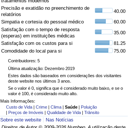
tratamentos modernos
Precisão e exatidão no preenchimento de
Saúde
40.00
relatórios
Simpatia e cortesia do pessoal médico
60.00
Indicador de Saúde (Atual)
Satisfação com o tempo de resposta
35.00
(esperas) em instituições médicas
Indicador de Saúde
Satisfação com os custos para si
81.25
Comodidade do local para si
75.00
Indicador de Saúde por País
Contribuidores: 5
Poluição
Última atualização: Dezembro 2019
Estes dados são baseados em considerações dos visitantes
deste website nos últimos 3 anos.
Indicador de Poluição (Atual)
Se o valor é 0, significa que é considerado muito baixo, e se o
valor é 100, é considerado muito alto.
Índice de poluição
Mais Informações:
Custo de Vida
|
Crime
|
Clima
|
Saúde
|
Poluição
Indicador de Poluição por País
|
Preços de Imóveis
|
Qualidade de Vida
|
Trânsito
Sobre este website
Nas Notícias
Trânsito
Direitos de Autor © 2009-2026 Numbeo. A utilização deste