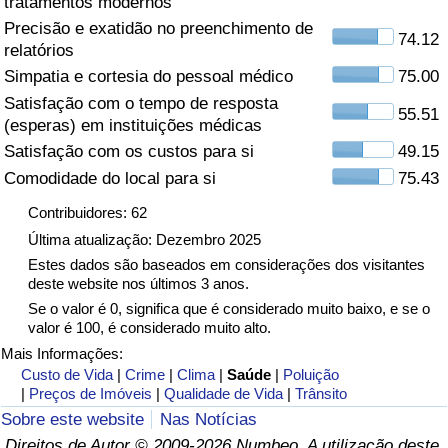
tratamentos modernos
Precisão e exatidão no preenchimento de
Saúde
74.12
relatórios
Simpatia e cortesia do pessoal médico
75.00
Indicador de Saúde (Atual)
Satisfação com o tempo de resposta
55.51
(esperas) em instituições médicas
Indicador de Saúde
Satisfação com os custos para si
49.15
Comodidade do local para si
75.43
Indicador de Saúde por País
Contribuidores: 62
Poluição
Última atualização: Dezembro 2025
Estes dados são baseados em considerações dos visitantes
deste website nos últimos 3 anos.
Indicador de Poluição (Atual)
Se o valor é 0, significa que é considerado muito baixo, e se o
valor é 100, é considerado muito alto.
Índice de poluição
Mais Informações:
Custo de Vida
|
Crime
|
Clima
|
Saúde
|
Poluição
Indicador de Poluição por País
|
Preços de Imóveis
|
Qualidade de Vida
|
Trânsito
Sobre este website
Nas Notícias
Trânsito
Direitos de Autor © 2009-2026 Numbeo. A utilização deste