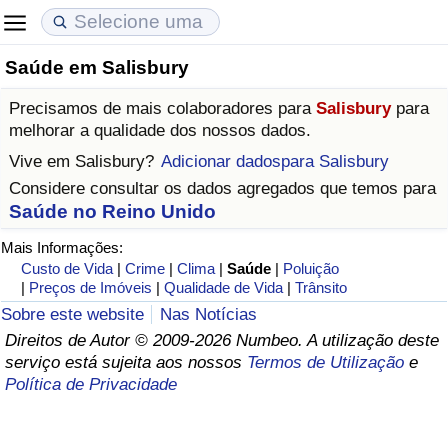
Saúde em Salisbury
Custo de Vida
Preços de Imóveis
Qualidade de Vida
Precisamos de mais colaboradores para
Salisbury
para
Indicador de Custo de Vida (Atual)
Indicador de Preços de Imóveis (Atual)
Indicador de Qualidade de Vida
melhorar a qualidade dos nossos dados.
Vive em
Salisbury
?
Adicionar dadospara Salisbury
Indicador de Custo de Vida
Indicador de Preços de Imóveis
Indicador de Qualidade de Vida (Atual)
Considere consultar os dados agregados que temos para
Saúde no Reino Unido
Indicador de Custo de Vida Por País
Indicador de Preços de Imóveis por País
Índice de qualidade de vida por país
Mais Informações:
Custo de Vida
|
Crime
|
Clima
|
Saúde
|
Poluição
em Aqaba
Crime
|
Preços de Imóveis
|
Qualidade de Vida
|
Trânsito
Sobre este website
Nas Notícias
Taxa do Indicador de Crime (Atual)
Direitos de Autor © 2009-2026 Numbeo. A utilização deste
serviço está sujeita aos nossos
Termos de Utilização
e
Indicador de Crime
Política de Privacidade
Índice de criminalidade por país