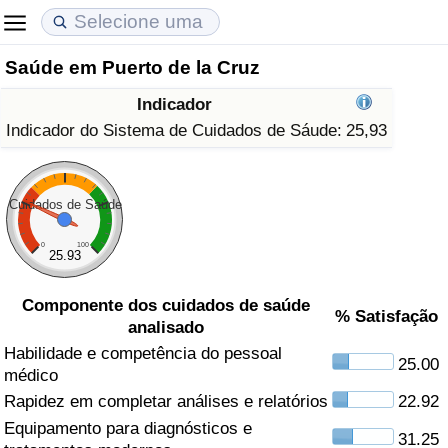
Saúde em Puerto de la Cruz
Custo de Vida
Preços de Imóveis
Qualidade de Vida
Indicador
Indicador de Custo de Vida (Atual)
Indicador de Preços de Imóveis (Atual)
Indicador de Qualidade de Vida
Indicador do Sistema de Cuidados de Sáude:
25,93
Indicador de Custo de Vida
Indicador de Preços de Imóveis
Indicador de Qualidade de Vida (Atual)
Cuidados de Saúde
Indicador de Custo de Vida Por País
Indicador de Preços de Imóveis por País
Índice de qualidade de vida por país
0
100
25.93
em Aqaba
Crime
Componente dos cuidados de saúde
% Satisfação
analisado
Taxa do Indicador de Crime (Atual)
Habilidade e competência do pessoal
25.00
médico
Indicador de Crime
Rapidez em completar análises e relatórios
22.92
Equipamento para diagnósticos e
Índice de criminalidade por país
31.25