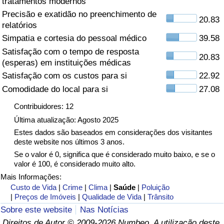
tratamentos modernos
Precisão e exatidão no preenchimento de
Saúde
20.83
relatórios
Simpatia e cortesia do pessoal médico
39.58
Indicador de Saúde (Atual)
Satisfação com o tempo de resposta
20.83
(esperas) em instituições médicas
Indicador de Saúde
Satisfação com os custos para si
22.92
Comodidade do local para si
27.08
Indicador de Saúde por País
Contribuidores: 12
Poluição
Última atualização: Agosto 2025
Estes dados são baseados em considerações dos visitantes
deste website nos últimos 3 anos.
Indicador de Poluição (Atual)
Se o valor é 0, significa que é considerado muito baixo, e se o
valor é 100, é considerado muito alto.
Índice de poluição
Mais Informações:
Custo de Vida
|
Crime
|
Clima
|
Saúde
|
Poluição
Indicador de Poluição por País
|
Preços de Imóveis
|
Qualidade de Vida
|
Trânsito
Sobre este website
Nas Notícias
Trânsito
Direitos de Autor © 2009-2026 Numbeo. A utilização deste