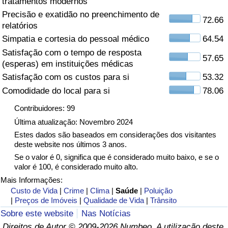
tratamentos modernos
Precisão e exatidão no preenchimento de
Saúde
72.66
relatórios
Simpatia e cortesia do pessoal médico
64.54
Indicador de Saúde (Atual)
Satisfação com o tempo de resposta
57.65
(esperas) em instituições médicas
Indicador de Saúde
Satisfação com os custos para si
53.32
Comodidade do local para si
78.06
Indicador de Saúde por País
Contribuidores: 99
Poluição
Última atualização: Novembro 2024
Estes dados são baseados em considerações dos visitantes
deste website nos últimos 3 anos.
Indicador de Poluição (Atual)
Se o valor é 0, significa que é considerado muito baixo, e se o
valor é 100, é considerado muito alto.
Índice de poluição
Mais Informações:
Custo de Vida
|
Crime
|
Clima
|
Saúde
|
Poluição
Indicador de Poluição por País
|
Preços de Imóveis
|
Qualidade de Vida
|
Trânsito
Sobre este website
Nas Notícias
Trânsito
Direitos de Autor © 2009-2026 Numbeo. A utilização deste