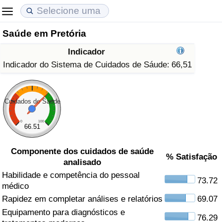
Saúde em Pretória
Custo de Vida
Preços de Imóveis
Qualidade de Vida
Indicador
Indicador de Custo de Vida (Atual)
Indicador de Preços de Imóveis (Atual)
Indicador de Qualidade de Vida
Indicador do Sistema de Cuidados de Sáude:
66,51
Indicador de Custo de Vida
Indicador de Preços de Imóveis
Indicador de Qualidade de Vida (Atual)
Cuidados de Saúde
Indicador de Custo de Vida Por País
Indicador de Preços de Imóveis por País
Índice de qualidade de vida por país
0
100
66.51
em Aqaba
Crime
Componente dos cuidados de saúde
% Satisfação
analisado
Taxa do Indicador de Crime (Atual)
Habilidade e competência do pessoal
73.72
médico
Indicador de Crime
Rapidez em completar análises e relatórios
69.07
Equipamento para diagnósticos e
Índice de criminalidade por país
76.29