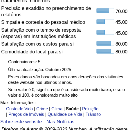
tratamentos modernos
Precisão e exatidão no preenchimento de
Saúde
70.00
relatórios
Simpatia e cortesia do pessoal médico
45.00
Indicador de Saúde (Atual)
Satisfação com o tempo de resposta
45.00
(esperas) em instituições médicas
Indicador de Saúde
Satisfação com os custos para si
80.00
Comodidade do local para si
80.00
Indicador de Saúde por País
Contribuidores: 5
Poluição
Última atualização: Outubro 2025
Estes dados são baseados em considerações dos visitantes
deste website nos últimos 3 anos.
Indicador de Poluição (Atual)
Se o valor é 0, significa que é considerado muito baixo, e se o
valor é 100, é considerado muito alto.
Índice de poluição
Mais Informações:
Custo de Vida
|
Crime
|
Clima
|
Saúde
|
Poluição
Indicador de Poluição por País
|
Preços de Imóveis
|
Qualidade de Vida
|
Trânsito
Sobre este website
Nas Notícias
Trânsito
Direitos de Autor © 2009-2026 Numbeo. A utilização deste