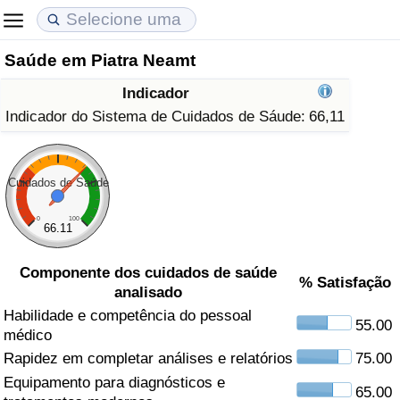
Saúde em Piatra Neamt
Custo de Vida
Preços de Imóveis
Qualidade de Vida
Indicador
Indicador de Custo de Vida (Atual)
Indicador de Preços de Imóveis (Atual)
Indicador de Qualidade de Vida
Indicador do Sistema de Cuidados de Sáude:
66,11
Indicador de Custo de Vida
Indicador de Preços de Imóveis
Indicador de Qualidade de Vida (Atual)
Cuidados de Saúde
Indicador de Custo de Vida Por País
Indicador de Preços de Imóveis por País
Índice de qualidade de vida por país
0
100
66.11
em Aqaba
Crime
Componente dos cuidados de saúde
% Satisfação
analisado
Taxa do Indicador de Crime (Atual)
Habilidade e competência do pessoal
55.00
médico
Indicador de Crime
Rapidez em completar análises e relatórios
75.00
Equipamento para diagnósticos e
Índice de criminalidade por país
65.00