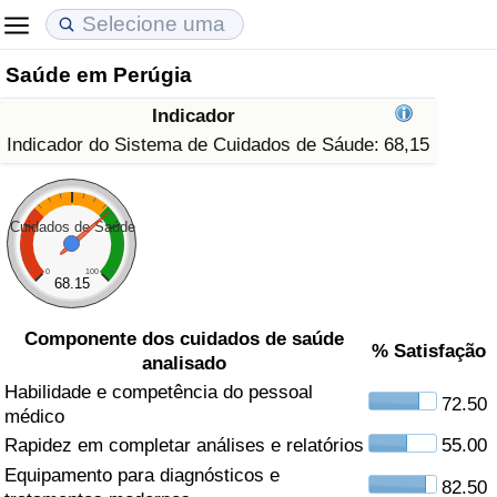
Saúde em Perúgia
Custo de Vida
Preços de Imóveis
Qualidade de Vida
Indicador
Indicador de Custo de Vida (Atual)
Indicador de Preços de Imóveis (Atual)
Indicador de Qualidade de Vida
Indicador do Sistema de Cuidados de Sáude:
68,15
Indicador de Custo de Vida
Indicador de Preços de Imóveis
Indicador de Qualidade de Vida (Atual)
Cuidados de Saúde
Indicador de Custo de Vida Por País
Indicador de Preços de Imóveis por País
Índice de qualidade de vida por país
0
100
68.15
em Aqaba
Crime
Componente dos cuidados de saúde
% Satisfação
analisado
Taxa do Indicador de Crime (Atual)
Habilidade e competência do pessoal
72.50
médico
Indicador de Crime
Rapidez em completar análises e relatórios
55.00
Equipamento para diagnósticos e
Índice de criminalidade por país
82.50