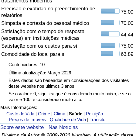
tratamentos modernos
Precisão e exatidão no preenchimento de
Saúde
75.00
relatórios
Simpatia e cortesia do pessoal médico
70.00
Indicador de Saúde (Atual)
Satisfação com o tempo de resposta
44.44
(esperas) em instituições médicas
Indicador de Saúde
Satisfação com os custos para si
75.00
Comodidade do local para si
63.89
Indicador de Saúde por País
Contribuidores: 10
Poluição
Última atualização: Março 2026
Estes dados são baseados em considerações dos visitantes
deste website nos últimos 3 anos.
Indicador de Poluição (Atual)
Se o valor é 0, significa que é considerado muito baixo, e se o
valor é 100, é considerado muito alto.
Índice de poluição
Mais Informações:
Custo de Vida
|
Crime
|
Clima
|
Saúde
|
Poluição
Indicador de Poluição por País
|
Preços de Imóveis
|
Qualidade de Vida
|
Trânsito
Sobre este website
Nas Notícias
Trânsito
Direitos de Autor © 2009-2026 Numbeo. A utilização deste