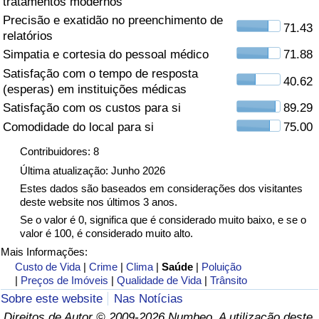
tratamentos modernos
Precisão e exatidão no preenchimento de
Saúde
71.43
relatórios
Simpatia e cortesia do pessoal médico
71.88
Indicador de Saúde (Atual)
Satisfação com o tempo de resposta
40.62
(esperas) em instituições médicas
Indicador de Saúde
Satisfação com os custos para si
89.29
Comodidade do local para si
75.00
Indicador de Saúde por País
Contribuidores: 8
Poluição
Última atualização: Junho 2026
Estes dados são baseados em considerações dos visitantes
deste website nos últimos 3 anos.
Indicador de Poluição (Atual)
Se o valor é 0, significa que é considerado muito baixo, e se o
valor é 100, é considerado muito alto.
Índice de poluição
Mais Informações:
Custo de Vida
|
Crime
|
Clima
|
Saúde
|
Poluição
Indicador de Poluição por País
|
Preços de Imóveis
|
Qualidade de Vida
|
Trânsito
Sobre este website
Nas Notícias
Trânsito
Direitos de Autor © 2009-2026 Numbeo. A utilização deste