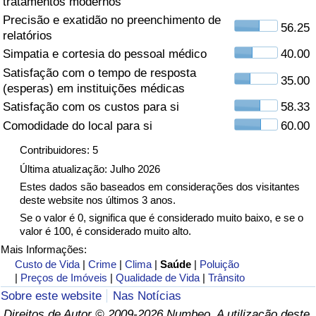
tratamentos modernos
Precisão e exatidão no preenchimento de
Saúde
56.25
relatórios
Simpatia e cortesia do pessoal médico
40.00
Indicador de Saúde (Atual)
Satisfação com o tempo de resposta
35.00
(esperas) em instituições médicas
Indicador de Saúde
Satisfação com os custos para si
58.33
Comodidade do local para si
60.00
Indicador de Saúde por País
Contribuidores: 5
Poluição
Última atualização: Julho 2026
Estes dados são baseados em considerações dos visitantes
deste website nos últimos 3 anos.
Indicador de Poluição (Atual)
Se o valor é 0, significa que é considerado muito baixo, e se o
valor é 100, é considerado muito alto.
Índice de poluição
Mais Informações:
Custo de Vida
|
Crime
|
Clima
|
Saúde
|
Poluição
Indicador de Poluição por País
|
Preços de Imóveis
|
Qualidade de Vida
|
Trânsito
Sobre este website
Nas Notícias
Trânsito
Direitos de Autor © 2009-2026 Numbeo. A utilização deste