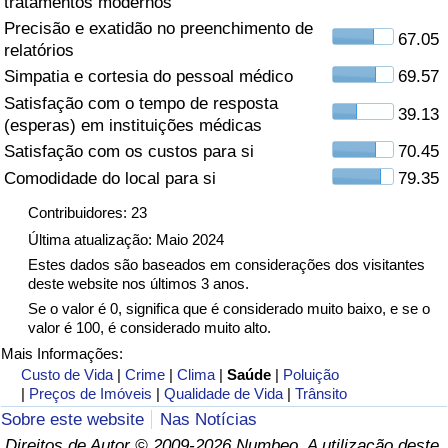
tratamentos modernos
Precisão e exatidão no preenchimento de
Saúde
67.05
relatórios
Simpatia e cortesia do pessoal médico
69.57
Indicador de Saúde (Atual)
Satisfação com o tempo de resposta
39.13
(esperas) em instituições médicas
Indicador de Saúde
Satisfação com os custos para si
70.45
Comodidade do local para si
79.35
Indicador de Saúde por País
Contribuidores: 23
Poluição
Última atualização: Maio 2024
Estes dados são baseados em considerações dos visitantes
deste website nos últimos 3 anos.
Indicador de Poluição (Atual)
Se o valor é 0, significa que é considerado muito baixo, e se o
valor é 100, é considerado muito alto.
Índice de poluição
Mais Informações:
Custo de Vida
|
Crime
|
Clima
|
Saúde
|
Poluição
Indicador de Poluição por País
|
Preços de Imóveis
|
Qualidade de Vida
|
Trânsito
Sobre este website
Nas Notícias
Trânsito
Direitos de Autor © 2009-2026 Numbeo. A utilização deste