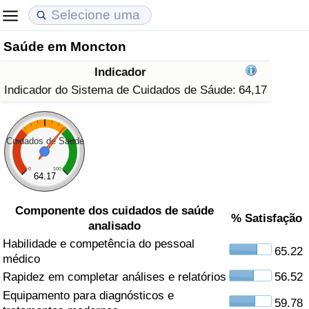
Saúde em Moncton
Custo de Vida
Preços de Imóveis
Qualidade de Vida
Indicador
Indicador de Custo de Vida (Atual)
Indicador de Preços de Imóveis (Atual)
Indicador de Qualidade de Vida
Indicador do Sistema de Cuidados de Sáude:
64,17
Indicador de Custo de Vida
Indicador de Preços de Imóveis
Indicador de Qualidade de Vida (Atual)
Cuidados de Saúde
Indicador de Custo de Vida Por País
Indicador de Preços de Imóveis por País
Índice de qualidade de vida por país
0
100
64.17
em Aqaba
Crime
Componente dos cuidados de saúde
% Satisfação
analisado
Taxa do Indicador de Crime (Atual)
Habilidade e competência do pessoal
65.22
médico
Indicador de Crime
Rapidez em completar análises e relatórios
56.52
Equipamento para diagnósticos e
Índice de criminalidade por país
59.78