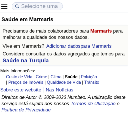
Saúde em Marmaris
Custo de Vida
Preços de Imóveis
Qualidade de Vida
Precisamos de mais colaboradores para
Marmaris
para
Indicador de Custo de Vida (Atual)
Indicador de Preços de Imóveis (Atual)
Indicador de Qualidade de Vida
melhorar a qualidade dos nossos dados.
Vive em
Marmaris
?
Adicionar dadospara Marmaris
Indicador de Custo de Vida
Indicador de Preços de Imóveis
Indicador de Qualidade de Vida (Atual)
Considere consultar os dados agregados que temos para
Saúde na Turquia
Indicador de Custo de Vida Por País
Indicador de Preços de Imóveis por País
Índice de qualidade de vida por país
Mais Informações:
Custo de Vida
|
Crime
|
Clima
|
Saúde
|
Poluição
em Aqaba
Crime
|
Preços de Imóveis
|
Qualidade de Vida
|
Trânsito
Sobre este website
Nas Notícias
Taxa do Indicador de Crime (Atual)
Direitos de Autor © 2009-2026 Numbeo. A utilização deste
serviço está sujeita aos nossos
Termos de Utilização
e
Indicador de Crime
Política de Privacidade
Índice de criminalidade por país