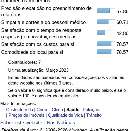
tratamentos modernos
Precisão e exatidão no preenchimento de
Saúde
67.86
relatórios
Simpatia e cortesia do pessoal médico
60.71
Indicador de Saúde (Atual)
Satisfação com o tempo de resposta
42.86
(esperas) em instituições médicas
Indicador de Saúde
Satisfação com os custos para si
78.57
Comodidade do local para si
78.57
Indicador de Saúde por País
Contribuidores: 7
Poluição
Última atualização: Março 2023
Estes dados são baseados em considerações dos visitantes
deste website nos últimos 3 anos.
Indicador de Poluição (Atual)
Se o valor é 0, significa que é considerado muito baixo, e se o
valor é 100, é considerado muito alto.
Índice de poluição
Mais Informações:
Custo de Vida
|
Crime
|
Clima
|
Saúde
|
Poluição
Indicador de Poluição por País
|
Preços de Imóveis
|
Qualidade de Vida
|
Trânsito
Sobre este website
Nas Notícias
Trânsito
Direitos de Autor © 2009-2026 Numbeo. A utilização deste