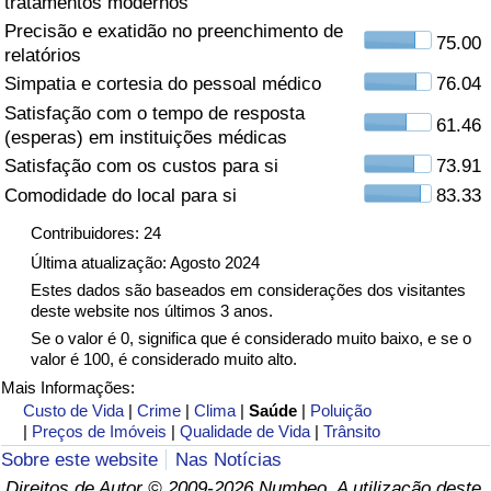
tratamentos modernos
Precisão e exatidão no preenchimento de
Saúde
75.00
relatórios
Simpatia e cortesia do pessoal médico
76.04
Indicador de Saúde (Atual)
Satisfação com o tempo de resposta
61.46
(esperas) em instituições médicas
Indicador de Saúde
Satisfação com os custos para si
73.91
Comodidade do local para si
83.33
Indicador de Saúde por País
Contribuidores: 24
Poluição
Última atualização: Agosto 2024
Estes dados são baseados em considerações dos visitantes
deste website nos últimos 3 anos.
Indicador de Poluição (Atual)
Se o valor é 0, significa que é considerado muito baixo, e se o
valor é 100, é considerado muito alto.
Índice de poluição
Mais Informações:
Custo de Vida
|
Crime
|
Clima
|
Saúde
|
Poluição
Indicador de Poluição por País
|
Preços de Imóveis
|
Qualidade de Vida
|
Trânsito
Sobre este website
Nas Notícias
Trânsito
Direitos de Autor © 2009-2026 Numbeo. A utilização deste