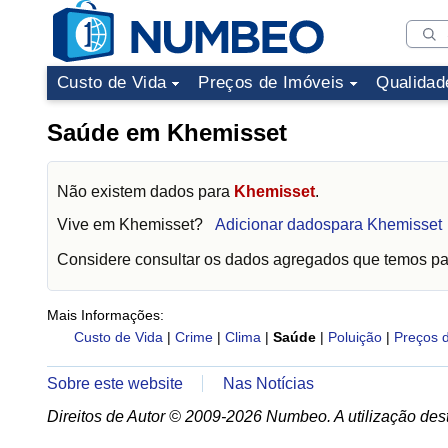
Custo de Vida
Preços de Imóveis
Qualidad
Saúde em Khemisset
Não existem dados para
Khemisset
.
Vive em
Khemisset
?
Adicionar dadospara Khemisset
Considere consultar os dados agregados que temos p
Mais Informações:
Custo de Vida
|
Crime
|
Clima
|
Saúde
|
Poluição
|
Preços 
Sobre este website
Nas Notícias
Direitos de Autor © 2009-2026 Numbeo. A utilização dest