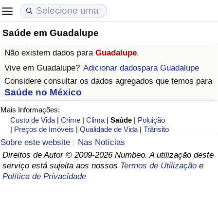
Saúde em Guadalupe
Custo de Vida
Preços de Imóveis
Qualidade de Vida
Não existem dados para
Guadalupe
.
Indicador de Custo de Vida (Atual)
Indicador de Preços de Imóveis (Atual)
Indicador de Qualidade de Vida
Vive em
Guadalupe
?
Adicionar dadospara Guadalupe
Considere consultar os dados agregados que temos para
Indicador de Custo de Vida
Indicador de Preços de Imóveis
Indicador de Qualidade de Vida (Atual)
Saúde no México
Mais Informações:
Indicador de Custo de Vida Por País
Indicador de Preços de Imóveis por País
Índice de qualidade de vida por país
Custo de Vida
|
Crime
|
Clima
|
Saúde
|
Poluição
|
Preços de Imóveis
|
Qualidade de Vida
|
Trânsito
em Aqaba
Crime
Sobre este website
Nas Notícias
Direitos de Autor © 2009-2026 Numbeo. A utilização deste
Taxa do Indicador de Crime (Atual)
serviço está sujeita aos nossos
Termos de Utilização
e
Política de Privacidade
Indicador de Crime
Índice de criminalidade por país