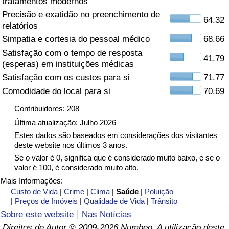
tratamentos modernos
Precisão e exatidão no preenchimento de
Saúde
64.32
relatórios
Simpatia e cortesia do pessoal médico
68.66
Indicador de Saúde (Atual)
Satisfação com o tempo de resposta
41.79
(esperas) em instituições médicas
Indicador de Saúde
Satisfação com os custos para si
71.77
Comodidade do local para si
70.69
Indicador de Saúde por País
Contribuidores: 208
Poluição
Última atualização: Julho 2026
Estes dados são baseados em considerações dos visitantes
deste website nos últimos 3 anos.
Indicador de Poluição (Atual)
Se o valor é 0, significa que é considerado muito baixo, e se o
valor é 100, é considerado muito alto.
Índice de poluição
Mais Informações:
Custo de Vida
|
Crime
|
Clima
|
Saúde
|
Poluição
Indicador de Poluição por País
|
Preços de Imóveis
|
Qualidade de Vida
|
Trânsito
Sobre este website
Nas Notícias
Trânsito
Direitos de Autor © 2009-2026 Numbeo. A utilização deste