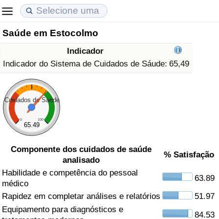
Saúde em Estocolmo
Custo de Vida
Preços de Imóveis
Qualidade de Vida
Indicador
Indicador de Custo de Vida (Atual)
Indicador de Preços de Imóveis (Atual)
Indicador de Qualidade de Vida
Indicador do Sistema de Cuidados de Sáude:
65,49
Indicador de Custo de Vida
Indicador de Preços de Imóveis
Indicador de Qualidade de Vida (Atual)
Cuidados de Saúde
Indicador de Custo de Vida Por País
Indicador de Preços de Imóveis por País
Índice de qualidade de vida por país
0
100
65.49
em Aqaba
Crime
Componente dos cuidados de saúde
% Satisfação
analisado
Taxa do Indicador de Crime (Atual)
Habilidade e competência do pessoal
63.89
médico
Indicador de Crime
Rapidez em completar análises e relatórios
51.97
Equipamento para diagnósticos e
Índice de criminalidade por país
84.53