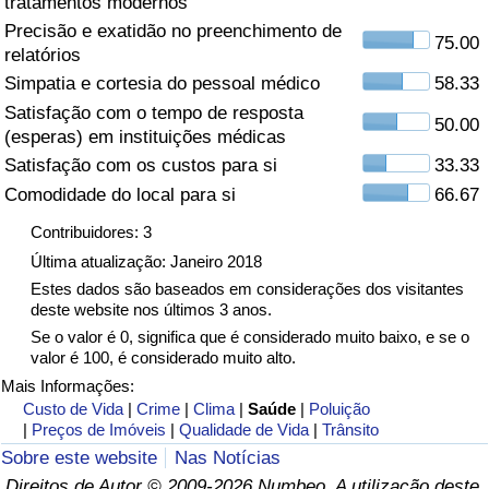
tratamentos modernos
Precisão e exatidão no preenchimento de
Saúde
75.00
relatórios
Simpatia e cortesia do pessoal médico
58.33
Indicador de Saúde (Atual)
Satisfação com o tempo de resposta
50.00
(esperas) em instituições médicas
Indicador de Saúde
Satisfação com os custos para si
33.33
Comodidade do local para si
66.67
Indicador de Saúde por País
Contribuidores: 3
Poluição
Última atualização: Janeiro 2018
Estes dados são baseados em considerações dos visitantes
deste website nos últimos 3 anos.
Indicador de Poluição (Atual)
Se o valor é 0, significa que é considerado muito baixo, e se o
valor é 100, é considerado muito alto.
Índice de poluição
Mais Informações:
Custo de Vida
|
Crime
|
Clima
|
Saúde
|
Poluição
Indicador de Poluição por País
|
Preços de Imóveis
|
Qualidade de Vida
|
Trânsito
Sobre este website
Nas Notícias
Trânsito
Direitos de Autor © 2009-2026 Numbeo. A utilização deste