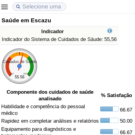
Saúde em Escazu
Custo de Vida
Preços de Imóveis
Qualidade de Vida
Indicador
Indicador de Custo de Vida (Atual)
Indicador de Preços de Imóveis (Atual)
Indicador de Qualidade de Vida
Indicador do Sistema de Cuidados de Sáude:
55,56
Indicador de Custo de Vida
Indicador de Preços de Imóveis
Indicador de Qualidade de Vida (Atual)
Cuidados de Saúde
Indicador de Custo de Vida Por País
Indicador de Preços de Imóveis por País
Índice de qualidade de vida por país
0
100
55.56
em Aqaba
Crime
Componente dos cuidados de saúde
% Satisfação
analisado
Taxa do Indicador de Crime (Atual)
Habilidade e competência do pessoal
66.67
médico
Indicador de Crime
Rapidez em completar análises e relatórios
50.00
Equipamento para diagnósticos e
Índice de criminalidade por país
66.67