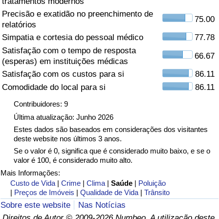
tratamentos modernos
Precisão e exatidão no preenchimento de
Saúde
75.00
relatórios
Simpatia e cortesia do pessoal médico
77.78
Indicador de Saúde (Atual)
Satisfação com o tempo de resposta
66.67
(esperas) em instituições médicas
Indicador de Saúde
Satisfação com os custos para si
86.11
Comodidade do local para si
86.11
Indicador de Saúde por País
Contribuidores: 9
Poluição
Última atualização: Junho 2026
Estes dados são baseados em considerações dos visitantes
deste website nos últimos 3 anos.
Indicador de Poluição (Atual)
Se o valor é 0, significa que é considerado muito baixo, e se o
valor é 100, é considerado muito alto.
Índice de poluição
Mais Informações:
Custo de Vida
|
Crime
|
Clima
|
Saúde
|
Poluição
Indicador de Poluição por País
|
Preços de Imóveis
|
Qualidade de Vida
|
Trânsito
Sobre este website
Nas Notícias
Trânsito
Direitos de Autor © 2009-2026 Numbeo. A utilização deste