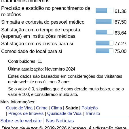
tratamentos modernos
Precisão e exatidão no preenchimento de
Saúde
61.36
relatórios
Simpatia e cortesia do pessoal médico
87.50
Indicador de Saúde (Atual)
Satisfação com o tempo de resposta
63.64
(esperas) em instituições médicas
Indicador de Saúde
Satisfação com os custos para si
77.27
Comodidade do local para si
75.00
Indicador de Saúde por País
Contribuidores: 11
Poluição
Última atualização: Novembro 2024
Estes dados são baseados em considerações dos visitantes
deste website nos últimos 3 anos.
Indicador de Poluição (Atual)
Se o valor é 0, significa que é considerado muito baixo, e se o
valor é 100, é considerado muito alto.
Índice de poluição
Mais Informações:
Custo de Vida
|
Crime
|
Clima
|
Saúde
|
Poluição
Indicador de Poluição por País
|
Preços de Imóveis
|
Qualidade de Vida
|
Trânsito
Sobre este website
Nas Notícias
Trânsito
Direitos de Autor © 2009-2026 Numbeo. A utilização deste