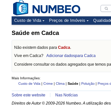
Custo de Vida
Preços de Imóveis
Qualidad
Saúde em Cadca
Não existem dados para
Cadca
.
Vive em
Cadca
?
Adicionar dadospara Cadca
Considere consultar os dados agregados que temos p
Mais Informações:
Custo de Vida
|
Crime
|
Clima
|
Saúde
|
Poluição
|
Preços 
Sobre este website
Nas Notícias
Direitos de Autor © 2009-2026 Numbeo. A utilização dest