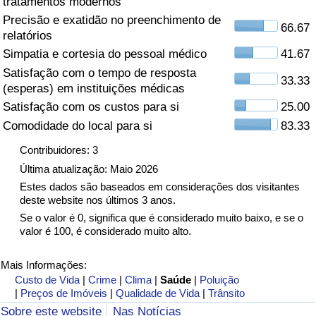
tratamentos modernos
Precisão e exatidão no preenchimento de
Saúde
66.67
relatórios
Simpatia e cortesia do pessoal médico
41.67
Indicador de Saúde (Atual)
Satisfação com o tempo de resposta
33.33
(esperas) em instituições médicas
Indicador de Saúde
Satisfação com os custos para si
25.00
Comodidade do local para si
83.33
Indicador de Saúde por País
Contribuidores: 3
Poluição
Última atualização: Maio 2026
Estes dados são baseados em considerações dos visitantes
deste website nos últimos 3 anos.
Indicador de Poluição (Atual)
Se o valor é 0, significa que é considerado muito baixo, e se o
valor é 100, é considerado muito alto.
Índice de poluição
Mais Informações:
Indicador de Poluição por País
Custo de Vida
|
Crime
|
Clima
|
Saúde
|
Poluição
|
Preços de Imóveis
|
Qualidade de Vida
|
Trânsito
Sobre este website
Nas Notícias
Trânsito