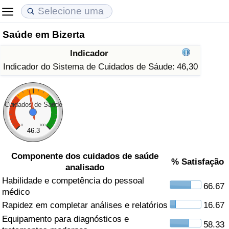
Saúde em Bizerta
Custo de Vida
Preços de Imóveis
Qualidade de Vida
Indicador
Indicador de Custo de Vida (Atual)
Indicador de Preços de Imóveis (Atual)
Indicador de Qualidade de Vida
Indicador do Sistema de Cuidados de Sáude:
46,30
Indicador de Custo de Vida
Indicador de Preços de Imóveis
Indicador de Qualidade de Vida (Atual)
Cuidados de Saúde
Indicador de Custo de Vida Por País
Indicador de Preços de Imóveis por País
Índice de qualidade de vida por país
0
100
46.3
em Aqaba
Crime
Componente dos cuidados de saúde
% Satisfação
analisado
Taxa do Indicador de Crime (Atual)
Habilidade e competência do pessoal
66.67
médico
Indicador de Crime
Rapidez em completar análises e relatórios
16.67
Equipamento para diagnósticos e
Índice de criminalidade por país
58.33