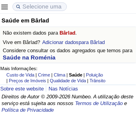
Saúde em Bârlad
Custo de Vida
Preços de Imóveis
Qualidade de Vida
Não existem dados para
Bârlad
.
Indicador de Custo de Vida (Atual)
Indicador de Preços de Imóveis (Atual)
Indicador de Qualidade de Vida
Vive em
Bârlad
?
Adicionar dadospara Bârlad
Considere consultar os dados agregados que temos para
Indicador de Custo de Vida
Indicador de Preços de Imóveis
Indicador de Qualidade de Vida (Atual)
Saúde na Roménia
Mais Informações:
Indicador de Custo de Vida Por País
Indicador de Preços de Imóveis por País
Índice de qualidade de vida por país
Custo de Vida
|
Crime
|
Clima
|
Saúde
|
Poluição
|
Preços de Imóveis
|
Qualidade de Vida
|
Trânsito
em Aqaba
Crime
Sobre este website
Nas Notícias
Direitos de Autor © 2009-2026 Numbeo. A utilização deste
Taxa do Indicador de Crime (Atual)
serviço está sujeita aos nossos
Termos de Utilização
e
Política de Privacidade
Indicador de Crime
Índice de criminalidade por país