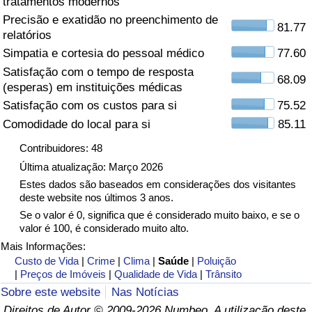
tratamentos modernos
Precisão e exatidão no preenchimento de
Saúde
81.77
relatórios
Simpatia e cortesia do pessoal médico
77.60
Indicador de Saúde (Atual)
Satisfação com o tempo de resposta
68.09
(esperas) em instituições médicas
Indicador de Saúde
Satisfação com os custos para si
75.52
Comodidade do local para si
85.11
Indicador de Saúde por País
Contribuidores: 48
Poluição
Última atualização: Março 2026
Estes dados são baseados em considerações dos visitantes
deste website nos últimos 3 anos.
Indicador de Poluição (Atual)
Se o valor é 0, significa que é considerado muito baixo, e se o
valor é 100, é considerado muito alto.
Índice de poluição
Mais Informações:
Custo de Vida
|
Crime
|
Clima
|
Saúde
|
Poluição
Indicador de Poluição por País
|
Preços de Imóveis
|
Qualidade de Vida
|
Trânsito
Sobre este website
Nas Notícias
Trânsito
Direitos de Autor © 2009-2026 Numbeo. A utilização deste