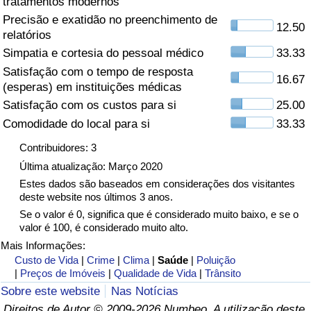
tratamentos modernos
Precisão e exatidão no preenchimento de
Saúde
12.50
relatórios
Simpatia e cortesia do pessoal médico
33.33
Indicador de Saúde (Atual)
Satisfação com o tempo de resposta
16.67
(esperas) em instituições médicas
Indicador de Saúde
Satisfação com os custos para si
25.00
Comodidade do local para si
33.33
Indicador de Saúde por País
Contribuidores: 3
Poluição
Última atualização: Março 2020
Estes dados são baseados em considerações dos visitantes
deste website nos últimos 3 anos.
Indicador de Poluição (Atual)
Se o valor é 0, significa que é considerado muito baixo, e se o
valor é 100, é considerado muito alto.
Índice de poluição
Mais Informações:
Custo de Vida
|
Crime
|
Clima
|
Saúde
|
Poluição
Indicador de Poluição por País
|
Preços de Imóveis
|
Qualidade de Vida
|
Trânsito
Sobre este website
Nas Notícias
Trânsito
Direitos de Autor © 2009-2026 Numbeo. A utilização deste