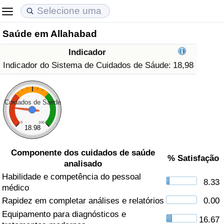
Saúde em Allahabad
Custo de Vida
Preços de Imóveis
Qualidade de Vida
Indicador
Indicador de Custo de Vida (Atual)
Indicador de Preços de Imóveis (Atual)
Indicador de Qualidade de Vida
Indicador do Sistema de Cuidados de Sáude:
18,98
Indicador de Custo de Vida
Indicador de Preços de Imóveis
Indicador de Qualidade de Vida (Atual)
Cuidados de Saúde
Indicador de Custo de Vida Por País
Indicador de Preços de Imóveis por País
Índice de qualidade de vida por país
0
100
18.98
em Aqaba
Crime
Componente dos cuidados de saúde
% Satisfação
analisado
Taxa do Indicador de Crime (Atual)
Habilidade e competência do pessoal
8.33
médico
Indicador de Crime
Rapidez em completar análises e relatórios
0.00
Equipamento para diagnósticos e
Índice de criminalidade por país
16.67