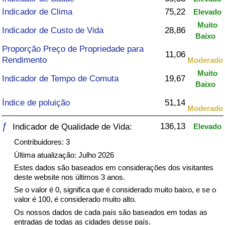
Indicador de Clima
75,22
Elevado
Saúde
Muito
Indicador de Custo de Vida
28,86
Baixo
Indicador de Saúde (Atual)
Proporção Preço de Propriedade para
11,06
Rendimento
Moderado
Indicador de Saúde
Muito
Indicador de Tempo de Comuta
19,67
Baixo
Indicador de Saúde por País
Índice de poluição
51,14
Moderado
Poluição
ƒ
136,13
Indicador de Qualidade de Vida:
Elevado
Contribuidores: 3
Indicador de Poluição (Atual)
Última atualização: Julho 2026
Estes dados são baseados em considerações dos visitantes
Índice de poluição
deste website nos últimos 3 anos.
Se o valor é 0, significa que é considerado muito baixo, e se o
Indicador de Poluição por País
valor é 100, é considerado muito alto.
Os nossos dados de cada país são baseados em todas as
entradas de todas as cidades desse país.
Trânsito