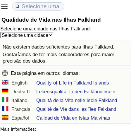
Qualidade de Vida nas Ilhas Falkland
Custo de Vida
Preços de Imóveis
Qualidade de Vida
Selecione uma cidade nas Ilhas Falkland:
Indicador de Custo de Vida (Atual)
Indicador de Preços de Imóveis (Atual)
Indicador de Qualidade de Vida
Não existem dados suficientes para Ilhas Falkland.
Indicador de Custo de Vida
Indicador de Preços de Imóveis
Indicador de Qualidade de Vida (Atual)
Gostaríamos de ter mais colaboradores para maior
precisão dos dados.
Indicador de Custo de Vida Por País
Indicador de Preços de Imóveis por País
Índice de qualidade de vida por país
Esta página em outros idiomas:
em Aqaba
Crime
English
Quality of Life in Falkland Islands
Deutsch
Lebensqualität in den Falklandinseln
Taxa do Indicador de Crime (Atual)
Italiano
Qualità della Vita nelle Isole Falkland
Français
Qualité de Vie dans les îles Falkland
Indicador de Crime
Español
Calidad de Vida en Islas Malvinas
Índice de criminalidade por país
Mais Informações: