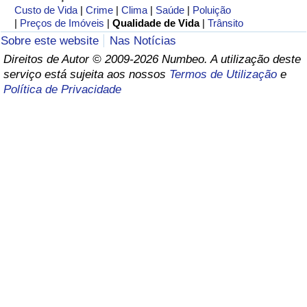
Custo de Vida
|
Crime
|
Clima
|
Saúde
|
Poluição
|
Preços de Imóveis
|
Qualidade de Vida
|
Trânsito
Saúde
Sobre este website
Nas Notícias
Direitos de Autor © 2009-2026 Numbeo. A utilização deste
Indicador de Saúde (Atual)
serviço está sujeita aos nossos
Termos de Utilização
e
Política de Privacidade
Indicador de Saúde
Indicador de Saúde por País
Poluição
Indicador de Poluição (Atual)
Índice de poluição
Indicador de Poluição por País
Trânsito